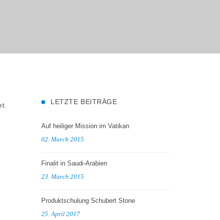
LETZTE BEITRÄGE
et.
Auf heiliger Mission im Vatikan
02. March 2015
Finalit in Saudi-Arabien
23. March 2015
Produktschulung Schubert Stone
25. April 2017