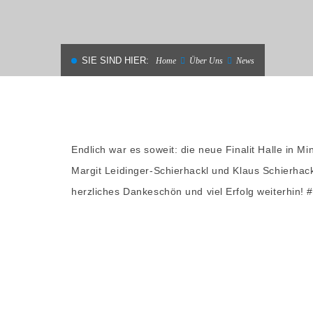
MATERIALIEN
SANIEREN
SIE SIND HIER:
Home
Über Uns
News
Endlich war es soweit: die neue Finalit Halle in M
Margit Leidinger-Schierhackl und Klaus Schierhack
herzliches Dankeschön und viel Erfolg weiterhin!
#