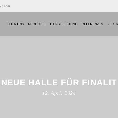
lit.com
ÜBER UNS
PRODUKTE
DIENSTLEISTUNG
REFERENZEN
VERTR
NEUE HALLE FÜR FINALIT
12. April 2024