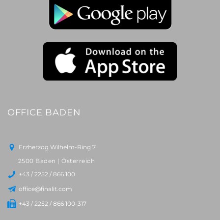
OFFICE BADEN
Erzherzog Wilhelm-Ring 7
2500 Baden | Österreich
+43 / 2252 / 866 100
office@finalit.com
+43 / 2252 / 866 100-317