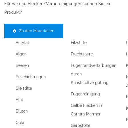
Für welche Flecken/Verunreinigungen suchen Sie ein
Produkt?
Zu den Materialien
Acrylat
Filzstifte
Algen
Fruchtsäure
H
Beeren
Fugenrandverfärbungen
K
durch
Beschichtungen
K
Kunststoffvergütung
Bleistifte
Fugenreinigung
Blut
Gelbe Flecken in
Blüten
Carrara Marmor
Cola
Gerbstoffe