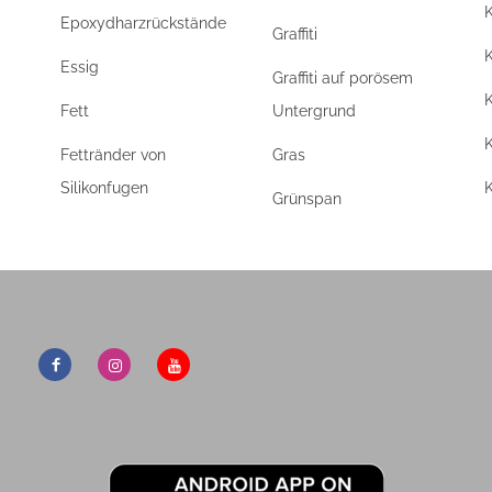
Epoxydharzrückstände
Graffiti
K
Essig
Graffiti auf porösem
K
Fett
Untergrund
Fettränder von
Gras
Silikonfugen
K
Grünspan