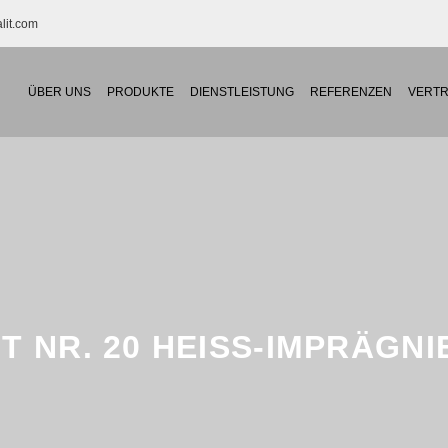
TE
lit.com
ALIEN
ÜBER UNS
PRODUKTE
DIENSTLEISTUNG
REFERENZEN
VERTR
IT NR. 20 HEISS-IMPRÄGNI